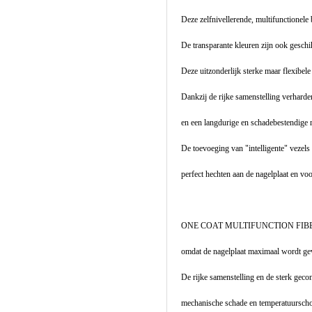
Deze zelfnivellerende, multifunctionel
De transparante kleuren zijn ook geschi
Deze uitzonderlijk sterke maar flexibel
Dankzij de rijke samenstelling verharde
en een langdurige en schadebestendige
De toevoeging van "intelligente" vezels
perfect hechten aan de nagelplaat en v
ONE COAT MULTIFUNCTION FIBER BASE
omdat de nagelplaat maximaal wordt gev
De rijke samenstelling en de sterk gec
mechanische schade en temperatuursch