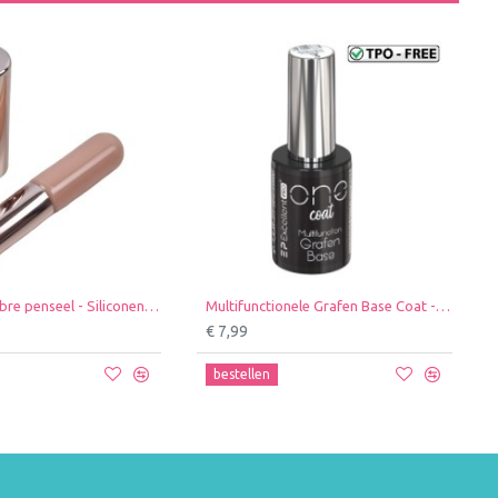
Siliconen Ombre penseel - Siliconen Nailsrt Borstel - Siliconen Make-up Penseel - Kleur: Roze
Multifunctionele Grafen Base Coat - Excellent PRO - 11g
€ 7,99
bestellen