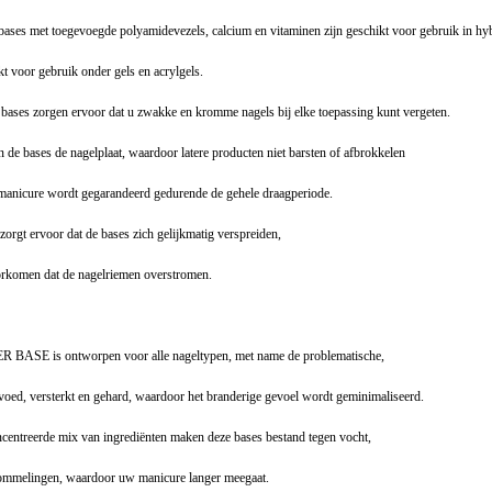
e bases met toegevoegde polyamidevezels, calcium en vitaminen zijn geschikt voor gebruik in h
kt voor gebruik onder gels en acrylgels.
e bases zorgen ervoor dat u zwakke en kromme nagels bij elke toepassing kunt vergeten.
n de bases de nagelplaat, waardoor latere producten niet barsten of afbrokkelen
 manicure wordt gegarandeerd gedurende de gehele draagperiode.
 zorgt ervoor dat de bases zich gelijkmatig verspreiden,
oorkomen dat de nagelriemen overstromen.
 is ontworpen voor alle nageltypen, met name de problematische,
oed, versterkt en gehard, waardoor het branderige gevoel wordt geminimaliseerd.
oncentreerde mix van ingrediënten maken deze bases bestand tegen vocht,
ommelingen, waardoor uw manicure langer meegaat.