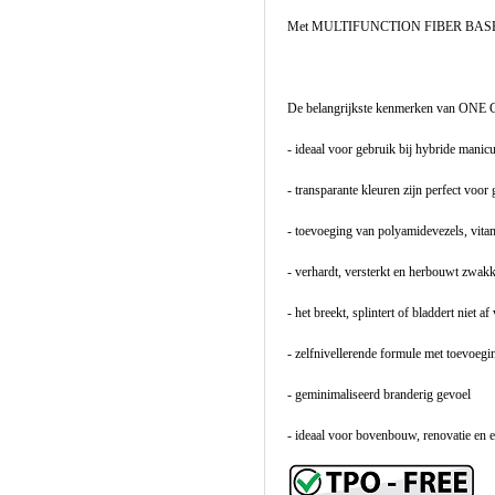
Met MULTIFUNCTION FIBER BASE egalis
De belangrijkste kenmerken van 
- ideaal voor gebruik bij hybride manic
- transparante kleuren zijn perfect voor 
- toevoeging van polyamidevezels, vita
- verhardt, versterkt en herbouwt zwak
- het breekt, splintert of bladdert niet a
- zelfnivellerende formule met toevoeg
- geminimaliseerd branderig gevoel
- ideaal voor bovenbouw, renovatie en e