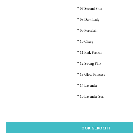
* 07 Second Skin
* 08 Dark Lady
* 09 Porcelain
* 10 Cleary
* 11 Pink French
* 12 Strong Pink
* 13 Glow Princess
* 14 Lavender
* 15 Lavender Star
OOK GEKOCHT