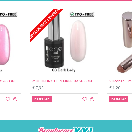
TIJDELIJK NIET LEVERBAAR
NIEUW
MULTIFUNCTION FIBER BASE - ONE COAT - EXCELLENT PRO - 11ml - Kleur: 13 Glow Princess
MULTIFUNCTION FIBER BASE - ONE COAT - EXCELLENT PRO - 11ml - Kleur: 08 Dark Lady
€ 7,95
€ 1,20
bestellen
bestellen