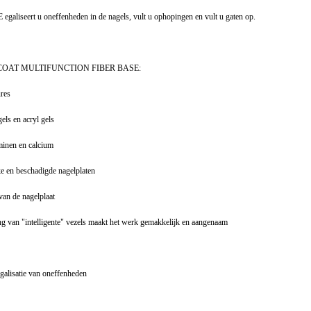
eert u oneffenheden in de nagels, vult u ophopingen en vult u gaten op.
ONE COAT MULTIFUNCTION FIBER BASE:
ures
gels en acryl gels
minen en calcium
ke en beschadigde nagelplaten
f van de nagelplaat
ing van "intelligente" vezels maakt het werk gemakkelijk en aangenaam
galisatie van oneffenheden