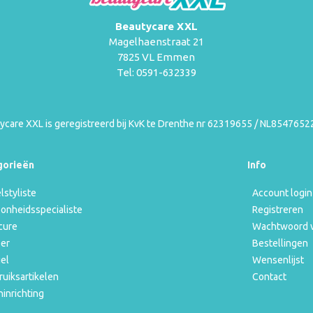
Beautycare XXL
Magelhaenstraat 21
7825 VL Emmen
Tel: 0591-632339
ycare XXL is geregistreerd bij KvK te Drenthe nr 62319655 / NL854765
gorieën
Info
lstyliste
Account login
onheidsspecialiste
Registreren
cure
Wachtwoord 
er
Bestellingen
iel
Wensenlijst
ruiksartikelen
Contact
ninrichting