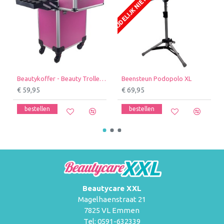
TIJDELIJK NIET LEVERBAAR
TIJ
Beautykoffer - Beauty Trolley - Beautycase - Nagel Trolley - HA36: Roze
Beensteun Podopolo XL
€ 59,95
€ 69,95
bestellen
bestellen
Beautycare XXL
Magelhaenstraat 21
7825 VL Emmen
Tel: 0591-632339