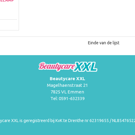
Einde van de lijst
Beautycare XXL
Magelhaenstraat 21
7825 VL Emmen
Tel: 0591-632339
ycare XXL is geregistreerd bij KvK te Drenthe nr 62319655 / NL854765