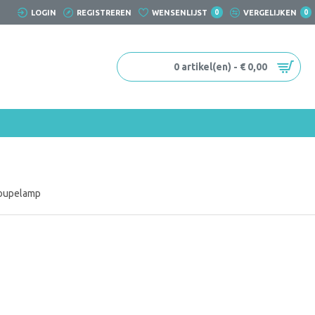
LOGIN
REGISTREREN
WENSENLIJST
0
VERGELIJKEN
0
0 artikel(en) - € 0,00
oupelamp