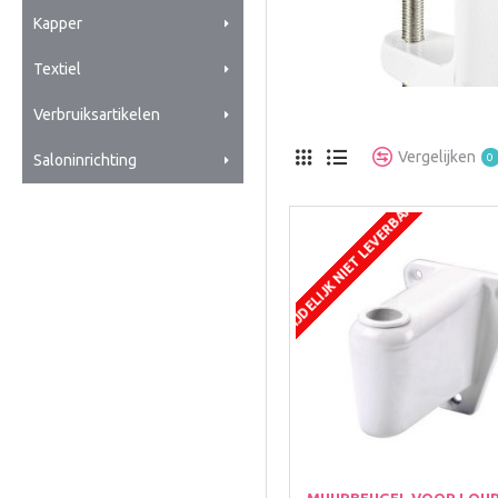
Kapper
Textiel
Verbruiksartikelen
Vergelijken
0
Saloninrichting
TIJDELIJK NIET LEVERBAAR
MUURBEUGEL VOOR LOU