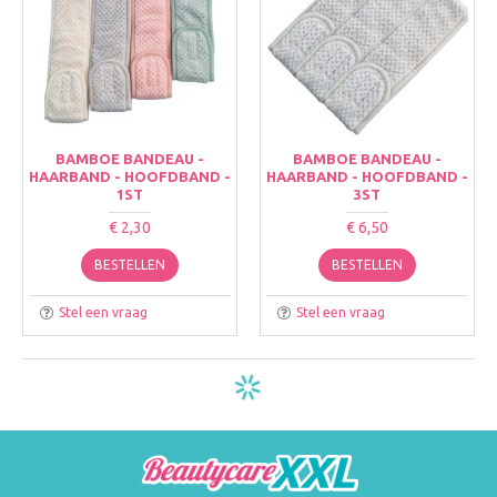
BAMBOE BANDEAU -
BAMBOE BANDEAU -
HAARBAND - HOOFDBAND -
HAARBAND - HOOFDBAND -
1ST
3ST
€ 2,30
€ 6,50
BESTELLEN
BESTELLEN
Stel een vraag
Stel een vraag