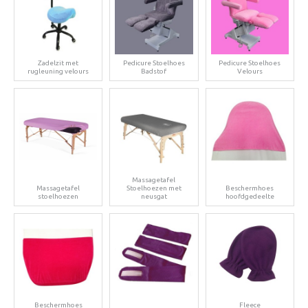
Zadelzit met
Pedicure Stoelhoes
Pedicure Stoelhoes
rugleuning velours
Badstof
Velours
Massagetafel
Massagetafel
Stoelhoezen met
Beschermhoes
stoelhoezen
neusgat
hoofdgedeelte
Beschermhoes
Fleece