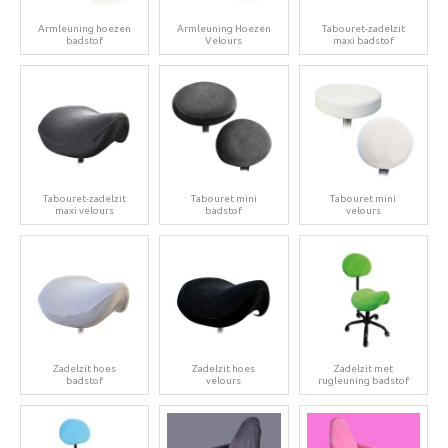
Armleuning hoezen
Armleuning Hoezen
Tabouret-zadelzit
badstof
Velours
maxi badstof
Tabouret-zadelzit
Tabouret mini
Tabouret mini
maxi velours
badstof
velours
Zadelzit hoes
Zadelzit hoes
Zadelzit met
badstof
velours
rugleuning badstof