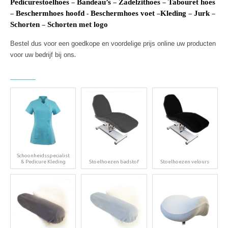
Pedicurestoelhoes
Bandeau’s
Zadelzithoes
Tabouret hoes
–
–
–
Beschermhoes hoofd
Beschermhoes voet
Kleding
Jurk
–
-
–
–
–
Schorten
Schorten met logo
–
Bestel dus voor een goedkope en voordelige prijs online uw producten
.
voor uw bedrijf bij ons
Schoonheidsspecialist
& Pedicure Kleding
Stoelhoezen badstof
Stoelhoezen velours