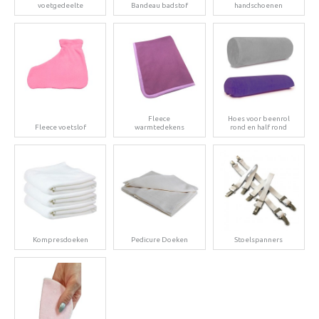
voetgedeelte
Bandeau badstof
handschoenen
Fleece
Hoes voor beenrol
Fleece voetslof
warmtedekens
rond en half rond
Kompresdoeken
Pedicure Doeken
Stoelspanners