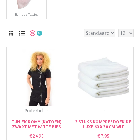
Bamboe Textiel
0
Protextiel
-
-
TUNIEK ROMY (KATOEN)
3 STUKS KOMPRESDOEK DE
ZWART MET WITTE BIES
LUXE 60 X 30 CM WIT
€ 24,95
€ 7,95