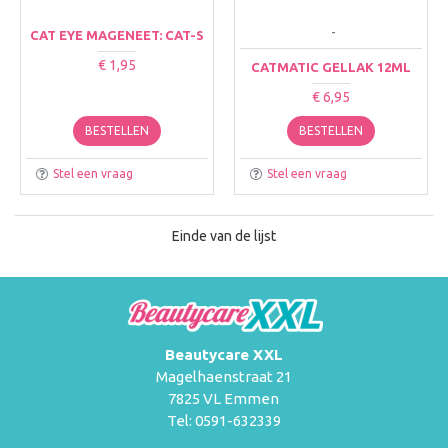
-
CAT EYE MAGENEET: CAT-S
€ 1,95
CATMATIC GELLAK 12ML
€ 6,95
BESTELLEN
BESTELLEN
Stel een vraag
Stel een vraag
Einde van de lijst
Beautycare XXL
Magelhaenstraat 21
7825 VL Emmen
Tel: 0591-632339