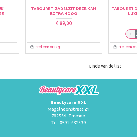
K -
TABOURET-ZADELZIT DEZE KAN
TABOURET D
ZE
EXTRA HOOG
LUXE
€ 89,00
Stel een vraag
Stel een v
Einde van de lijst
Beautycare XXL
Magelhaenstraat 21
7825 VL Emmen
Tel: 0591-632339