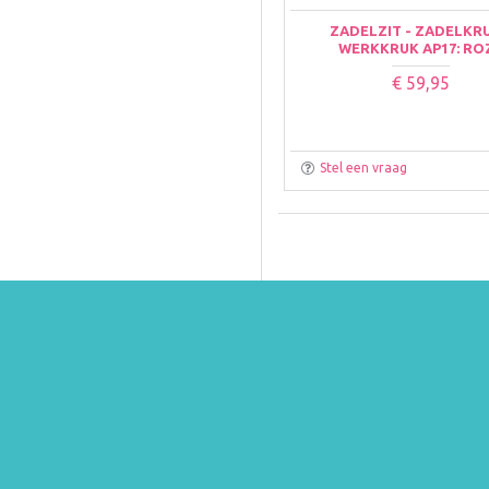
ZADELZIT - ZADELKRU
WERKKRUK AP17: RO
€ 59,95
Stel een vraag