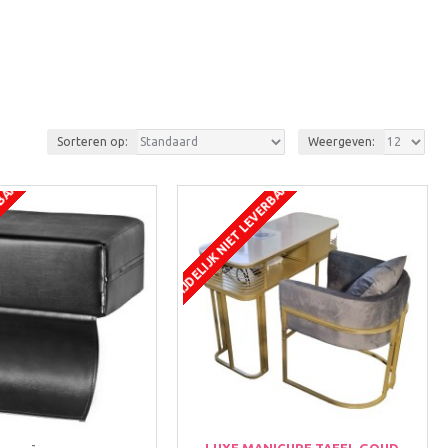
Sorteren op:
Weergeven:
RBAAR
TIJDELIJK NIET LEVERBAAR
-
LUXE MANICURE TAFEL GOUD