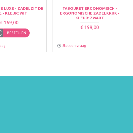
E LUXE - ZADELZIT DE
TABOURET ERGONOMISCH -
 - KLEUR: WIT
ERGONOMISCHE ZADELKRUK -
KLEUR: ZWART
€ 169,00
€ 199,00
BESTELLEN
raag
Stel een vraag