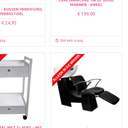
MARMER - ENKEL
E - KUSSEN VERHOGING
€ 199,00
PPERSSTOEL
€ 24,95
raag
Stel een vraag
ALLEEN IN DE WINKEL
N
-
EL MET 2 LADES - WIT