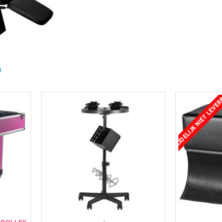
TIJDELIJK NIET LEVE
-
TROLLEY