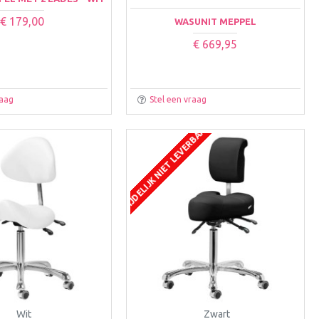
€ 179,00
WASUNIT MEPPEL
€ 669,95
raag
Stel een vraag
TIJDELIJK NIET LEVERBAAR
NIEUW
Wit
Zwart