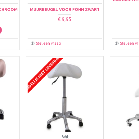
 CHROOM
MUURBEUGEL VOOR FÖHN ZWART
€ 9,95
Stel een vraag
Stel een v
TIJDELIJK NIET LEVERBAAR
Wit