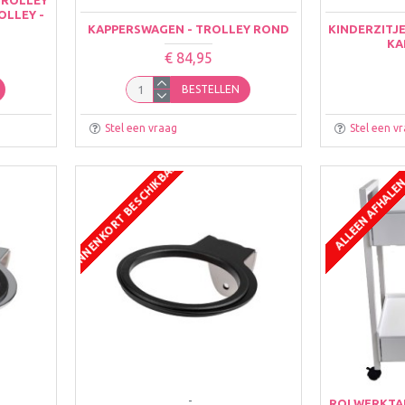
OLLEY -
KAPPERSWAGEN - TROLLEY ROND
KINDERZITJ
KA
€ 84,95
BESTELLEN
Stel een vraag
Stel een v
BINNENKORT BESCHIKBAAR
ALLEEN AFHALE
-
ROLWERKTAF