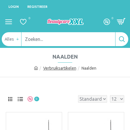
LOGIN
REGISTREER
0
0
Alles
NAALDEN
Verbruiksartikelen
Naalden
0