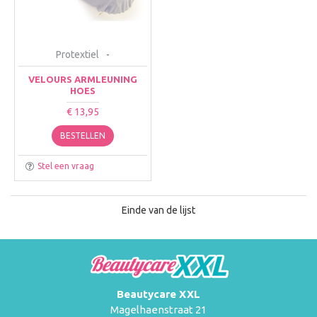
Protextiel
-
VELOURS ARMLEUNING
HOES
€ 13,95
BESTELLEN
Stel een vraag
Einde van de lijst
Beautycare XXL
Magelhaenstraat 21