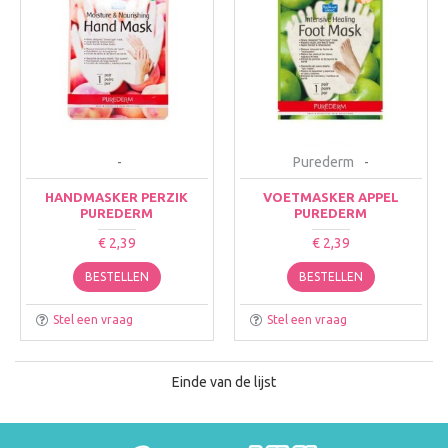
-
Purederm
-
HANDMASKER PERZIK
VOETMASKER APPEL
PUREDERM
PUREDERM
€ 2,39
€ 2,39
BESTELLEN
BESTELLEN
Stel een vraag
Stel een vraag
Einde van de lijst