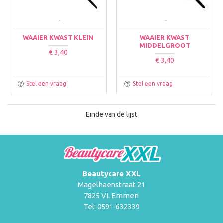
-
-
WAAIER KWAST KLEIN
WAAIER KWAST
MIDDELGROOT
€ 3,40
€ 3,40
Stel een vraag
Stel een vraag
Einde van de lijst
Beautycare XXL
Magelhaenstraat 21
7825 VL Emmen
Tel: 0591-632339