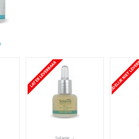
TIJDELIJK NIET LEVE
LATER LEVERBAAR
Solanie
-