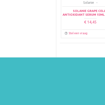
Solanie
-
SOLANIE GRAPE CEL
ANTIOXIDANT SERUM 15ML
€ 14,45
Stel een vraag