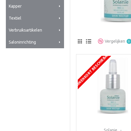
Kapper
Textiel
Verbruiksartikelen
Vergelijken
0
Saloninrichting
BINNENKORT BESCHIKBAAR
Solanie
-