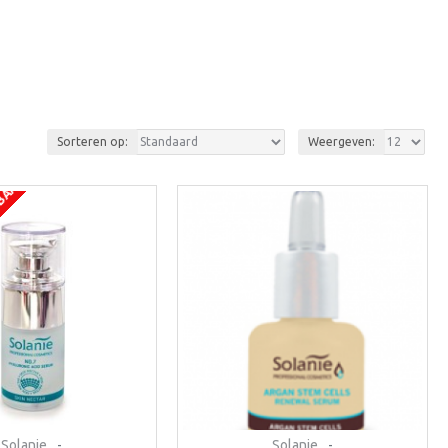
Sorteren op:
Weergeven:
RBAAR
Solanie
-
Solanie
-