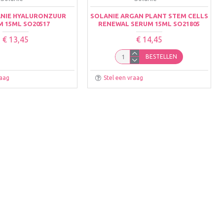
ANIE HYALURONZUUR
SOLANIE ARGAN PLANT STEM CELLS
M 15ML SO20517
RENEWAL SERUM 15ML SO21805
€ 13,45
€ 14,45
BESTELLEN
raag
Stel een vraag