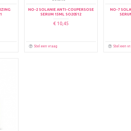
IZING
NO-2 SOLANIE ANTI-COUPERSOSE
NO-7 SOL
1
SERUM 15ML SO20512
SERU
€ 10,45
Stel een vraag
Stel een v