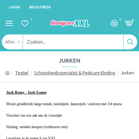
LOGIN
REGISTREER
0
0
Alles
JURKEN
Textiel
Schoonheidsspecialist & Pedicure Kleding
Jurken
Jurk Romy - Jurk Esmee
Mooie getailleerde lange tuniek, tuniekjurk, damesjurk / uniform met 3/4 mouw.
Voorzien van een zak aan de voorzijde.
Sluiting: metalen knopen (verkleuren niet)
Leverbaar in de maten S t/m XXL