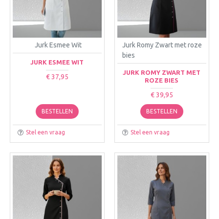
Jurk Esmee Wit
Jurk Romy Zwart met roze
bies
JURK ESMEE WIT
JURK ROMY ZWART MET
€ 37,95
ROZE BIES
€ 39,95
BESTELLEN
BESTELLEN
Stel een vraag
Stel een vraag