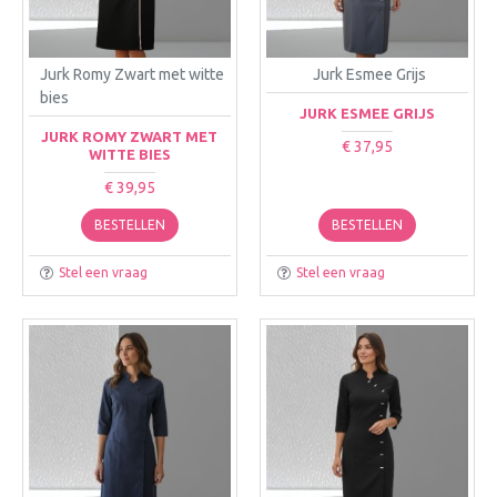
Jurk Romy Zwart met witte
Jurk Esmee Grijs
bies
JURK ESMEE GRIJS
JURK ROMY ZWART MET
€ 37,95
WITTE BIES
€ 39,95
BESTELLEN
BESTELLEN
Stel een vraag
Stel een vraag