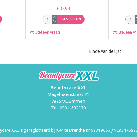
€ 0,99
BESTELLEN
Stel een vraag
Stel een v
Einde van de lijst
Beautycare XXL
Magelhaenstraat 21
7825 VL Emmen
Tel: 0591-632339
ycare XXL is geregistreerd bij KvK te Drenthe nr 62319655 / NL854765