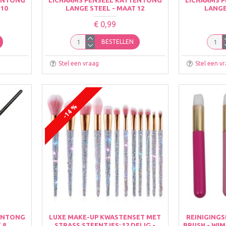
 10
LANGE STEEL - MAAT 12
LANGE
€ 0,99
BESTELLEN
Stel een vraag
Stel een v
-14 %
ENTONG
LUXE MAKE-UP KWASTENSET MET
REINIGING
 8
STRASS STEENTJES: 12 DELIG -
BRUSH - WI