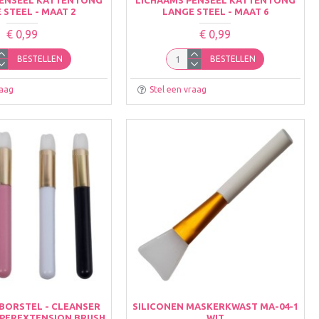
 STEEL - MAAT 2
LANGE STEEL - MAAT 6
€ 0,99
€ 0,99
BESTELLEN
BESTELLEN
raag
Stel een vraag
SBORSTEL - CLEANSER
SILICONEN MASKERKWAST MA-04-1
MPEREXTENSION BRUSH
WIT