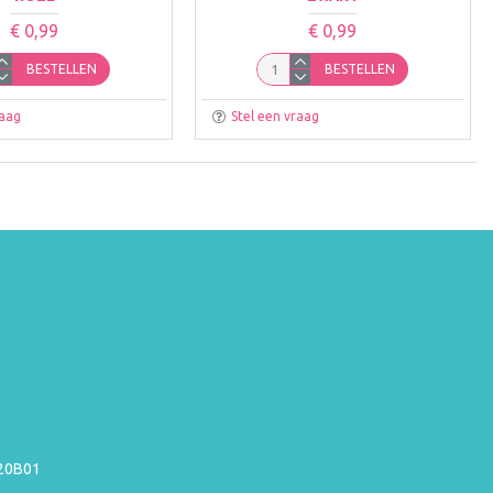
€ 0,99
€ 0,99
BESTELLEN
BESTELLEN
raag
Stel een vraag
220B01