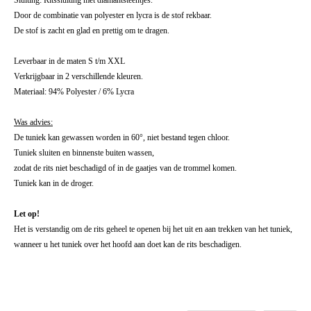
Sluiting: Ritssluiting met diamantsteentjes.
Door de combinatie van polyester en lycra is de stof rekbaar.
De stof is zacht en glad en prettig om te dragen.
Leverbaar in de maten S t/m XXL
Verkrijgbaar in 2 verschillende kleuren.
Materiaal: 94% Polyester / 6% Lycra
Was advies:
De tuniek kan gewassen worden in 60°, niet bestand tegen chloor.
Tuniek sluiten en binnenste buiten wassen,
zodat de rits niet beschadigd of in de gaatjes van de trommel komen.
Tuniek kan in de droger.
Let op!
Het is verstandig om de rits geheel te openen bij het uit en aan trekken van het tuniek,
wanneer u het tuniek over het hoofd aan doet kan de rits beschadigen.