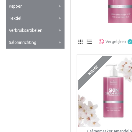
Kapper
Textiel
Verbruiksartikelen
Vergelijken
0
Saloninrichting
NIEUW
Crèmemasker Amandel