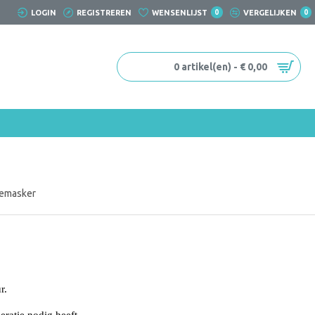
LOGIN
REGISTREREN
WENSENLIJST
0
VERGELIJKEN
0
0 artikel(en) - € 0,00
memasker
ur.