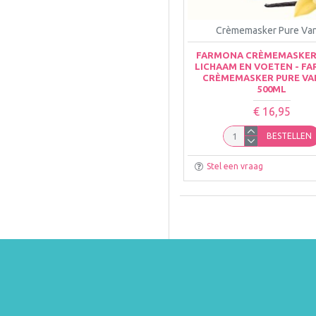
Crèmemasker Pure Van
FARMONA CRÈMEMASKER
LICHAAM EN VOETEN - F
CRÈMEMASKER PURE VA
500ML
€ 16,95
BESTELLEN
Stel een vraag