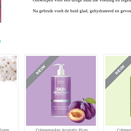
Ontworpen voor een droge huid die voeding en regene
Na gebruik voelt de huid glad, gehydrateerd en gevo
NIEUW
NIEUW
bloem
Crèmemasker Aromatic Plum
Crèmema