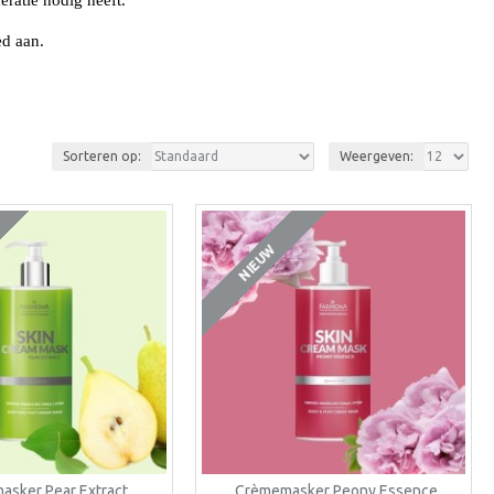
ratie nodig heeft.
ed aan.
Sorteren op:
Weergeven:
NIEUW
sker Pear Extract
Crèmemasker Peony Essence