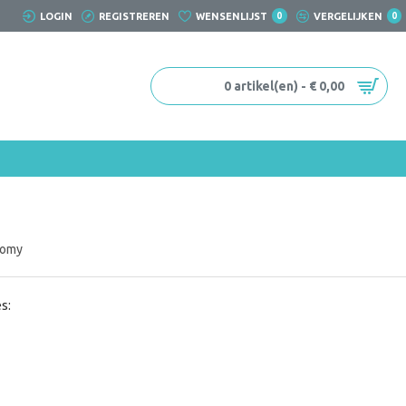
LOGIN
REGISTREREN
WENSENLIJST
0
VERGELIJKEN
0
0 artikel(en) - € 0,00
Romy
s: