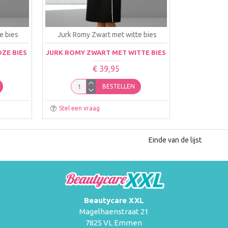
e bies
Jurk Romy Zwart met witte bies
ZE BIES
JURK ROMY ZWART MET WITTE BIES
€ 39,95
BESTELLEN
Stel een vraag
Einde van de lijst
Beautycare XXL
Magelhaenstraat 21
7825 VL Emmen