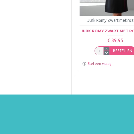
Jurk Romy Zwart met roz
JURK ROMY ZWART MET RO
€ 39,95
BESTELLEN
Stel een vraag