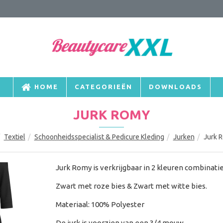
HOME
CATEGORIEËN
DOWNLOADS
JURK ROMY
Textiel
Schoonheidsspecialist & Pedicure Kleding
Jurken
Jurk 
Jurk Romy is verkrijgbaar in 2 kleuren combinatie
Zwart met roze bies & Zwart met witte bies.
Materiaal: 100% Polyester
De jurk is voorzien van een 3/4 mouw