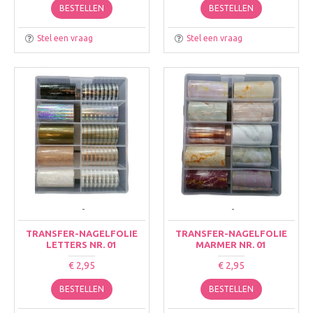
BESTELLEN
BESTELLEN
Stel een vraag
Stel een vraag
-
-
TRANSFER-NAGELFOLIE
TRANSFER-NAGELFOLIE
LETTERS NR. 01
MARMER NR. 01
€ 2,95
€ 2,95
BESTELLEN
BESTELLEN